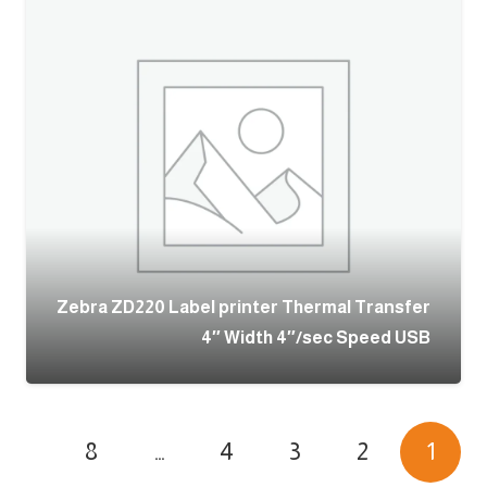
Zebra ZD220 Label printer Thermal Transfer
4″ Width 4″/sec Speed USB
8
…
4
3
2
1