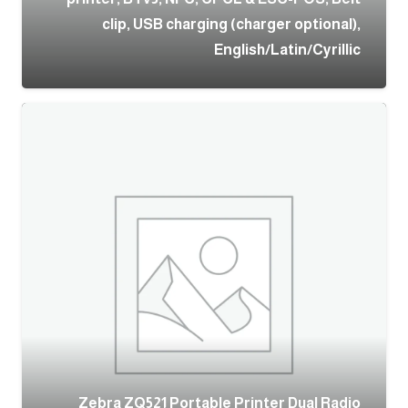
clip, USB charging (charger optional),
English/Latin/Cyrillic
Zebra ZQ521 Portable Printer Dual Radio