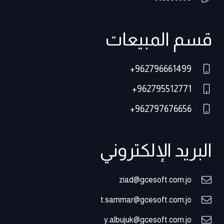
قسم المبيعات
962796661499+
962795512771+
962797676656+
البريد الإلكتروني
ziad@gcesoft.com.jo
t.sammar@gcesoft.com.jo
y.albujuk@gcesoft.com.jo