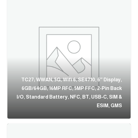
TC27; WWAN, 5G, Wifi 6, SE4710, 6″ Display,
6GB/64GB, 16MP RFC, 5MP FFC, 2-Pin Back
I/O, Standard Battery, NFC, BT, USB-C, SIM &
ESIM, GMS