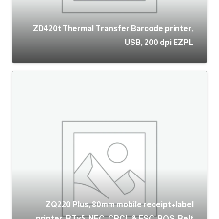
ZD420t Thermal Transfer Barcode printer,
USB, 200 dpi EZPL
ZQ220 Plus, 80mm mobile receipt+label
printer, BTv5, NFC, CPCL & ESC-POS, Belt