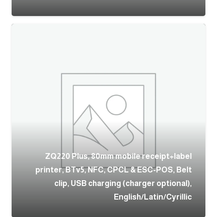
ZQ220 Plus, 80mm mobile receipt+label
printer, BTv5, NFC, CPCL & ESC-POS, Belt
clip, USB charging (charger optional),
English/Latin/Cyrillic