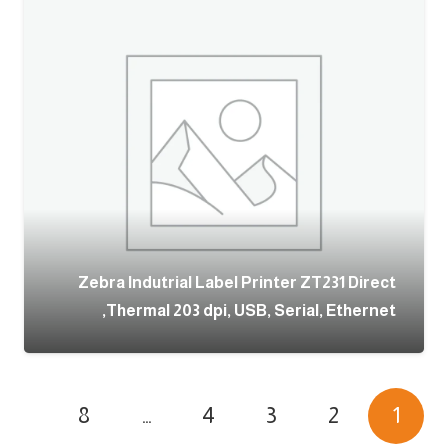
Zebra Indutrial Label Printer ZT231 Direct
Thermal 203 dpi, USB, Serial, Ethernet,
8
…
4
3
2
1