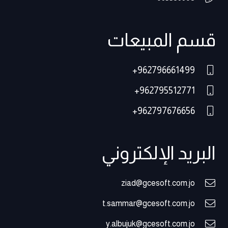
قسم المبيعات
962796661499+
962795512771+
962797676656+
البريد الإلكتروني
ziad@gcesoft.com.jo
t.sammar@gcesoft.com.jo
y.albujuk@gcesoft.com.jo