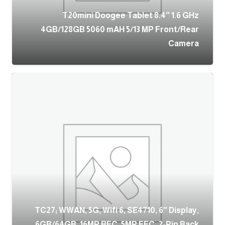
T20mini Doogee Tablet 8.4″ 1.6 GHz
4GB/128GB 5060 mAH 5/13 MP Front/Rear
Camera
TC27; WWAN, 5G, Wifi 6, SE4710, 6″ Display,
6GB/64GB, 16MP RFC, 5MP FFC, 2-Pin Back