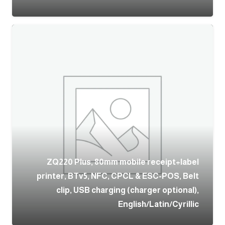
ZQ220 Plus, 80mm mobile receipt+label
printer, BTv5, NFC, CPCL & ESC-POS, Belt
clip, USB charging (charger optional),
English/Latin/Cyrillic