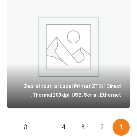
Zebra Indutrial Label Printer ZT231 Direct
Thermal 203 dpi, USB, Serial, Ethernet,
8
…
4
3
2
1