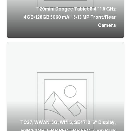
T20mini Doogee Tablet 8.4″ 1.6 GHz
4GB/128GB 5060 mAH 5/13 MP Front/Rear
Camera
TC27; WWAN, 5G, Wifi 6, SE4710, 6″ Display,
6GB/64GB, 16MP RFC, 5MP FFC, 2-Pin Back