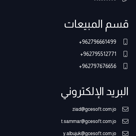
قسم المبيعات
962796661499+
962795512771+
962797676656+
البريد الإلكتروني
ziad@gcesoft.com.jo
t.sammar@gcesoft.com.jo
y.albujuk@gcesoft.com.jo