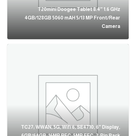
T20mini Doogee Tablet 8.4″ 1.6 GHz
4GB/128GB 5060 mAH 5/13 MP Front/Rear
Camera
TC27; WWAN, 5G, Wifi 6, SE4710, 6″ Display,
6GB/64GB, 16MP RFC, 5MP FFC, 2-Pin Back