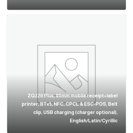
ZQ220 Plus, 80mm mobile receipt+label
printer, BTv5, NFC, CPCL & ESC-POS, Belt
clip, USB charging (charger optional),
English/Latin/Cyrillic