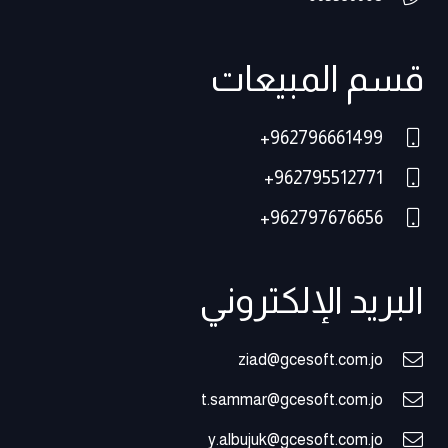
قسم المبيعات
962796661499+
962795512771+
962797676656+
البريد الإلكتروني
ziad@gcesoft.com.jo
t.sammar@gcesoft.com.jo
y.albujuk@gcesoft.com.jo