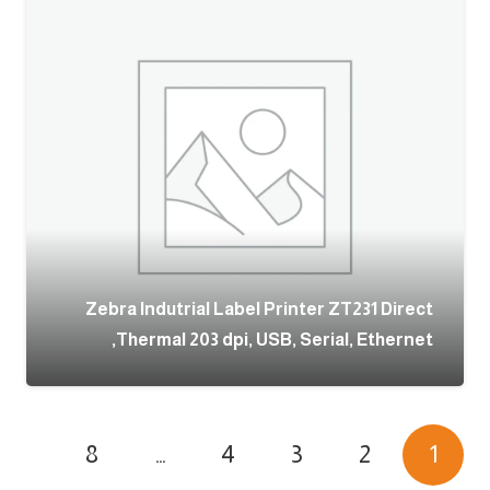
Zebra Indutrial Label Printer ZT231 Direct
Thermal 203 dpi, USB, Serial, Ethernet,
8
…
4
3
2
1