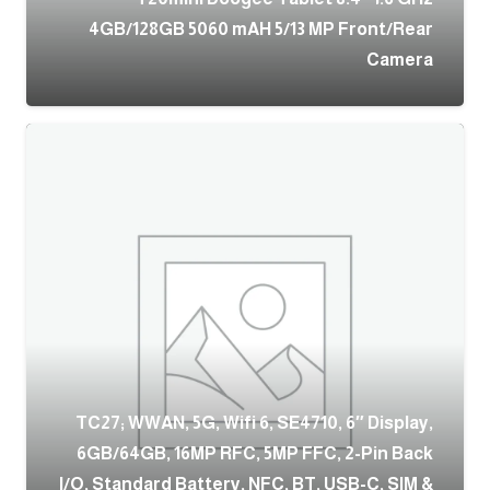
4GB/128GB 5060 mAH 5/13 MP Front/Rear
Camera
TC27; WWAN, 5G, Wifi 6, SE4710, 6″ Display,
6GB/64GB, 16MP RFC, 5MP FFC, 2-Pin Back
I/O, Standard Battery, NFC, BT, USB-C, SIM &