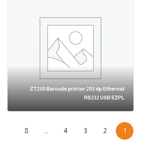
ZT230 Barcode printer 203 dp Ethernat
RS232 USB EZPL
8
…
4
3
2
1