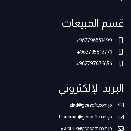
قسم المبيعات
962796661499+
962795512771+
962797676656+
البريد الإلكتروني
ziad@gcesoft.com.jo
t.sammar@gcesoft.com.jo
y.albujuk@gcesoft.com.jo