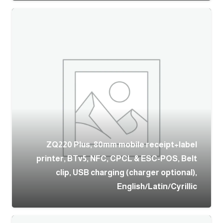
ZQ220 Plus, 80mm mobile receipt+label
printer, BTv5, NFC, CPCL & ESC-POS, Belt
clip, USB charging (charger optional),
English/Latin/Cyrillic